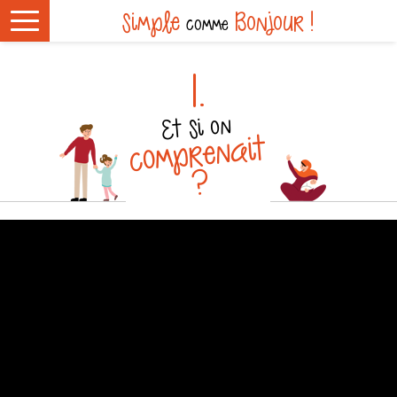
Cookies management panel
simple
Bonjour !
comme
1.
Et si on
comprenait
?